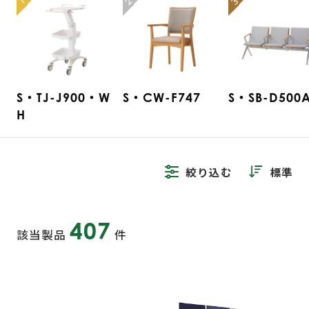
2
3
1
S・TJ-J900・W
S・CW-F747
S・SB-D500
H
絞り込む
標準
407
該当製品
件