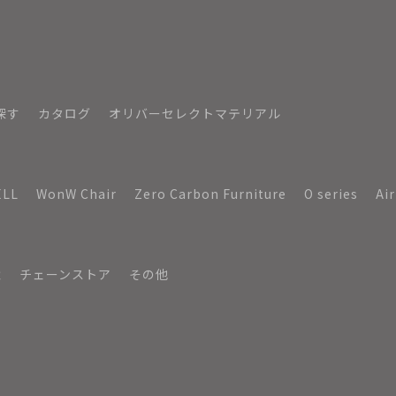
探す
カタログ
オリバーセレクトマテリアル
ELL
WonW Chair
Zero Carbon Furniture
O series
Ai
境
チェーンストア
その他