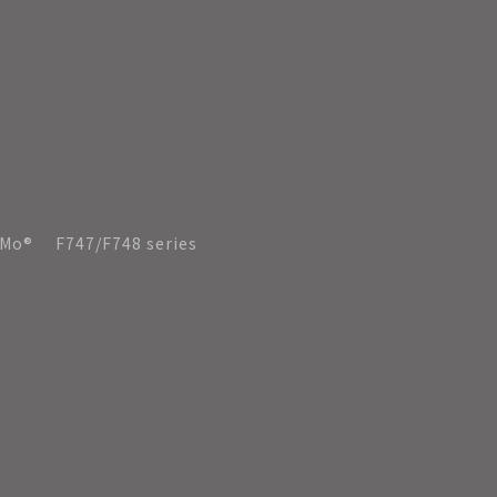
rMo®
F747/F748 series