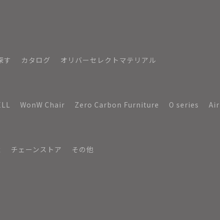
探す
カタログ
オリバーセレクトマテリアル
ELL
WonW Chair
Zero Carbon Furniture
O series
Ai
境
チェーンストア
その他