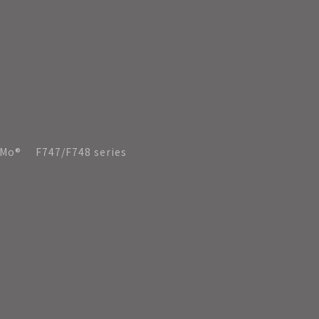
rMo®
F747/F748 series