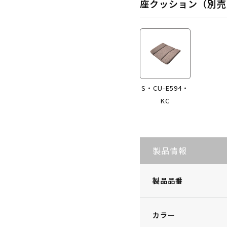
座クッション（別売
S・CU-E594・
KC
製品情報
製品品番
カラー