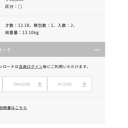
区分：□
才数：12.18、
梱包数：1、
入数：2、
総重量：13.10kg
ロード
ンロードは
会員ログイン
後にご利用いただけます。
DWG(2D)
IFC(3D)
説明書はこちら