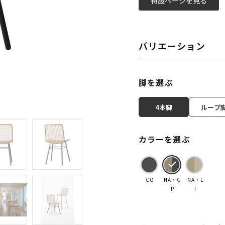
特設ページを見る
バリエーション
脚を選ぶ
4本脚
ループ
カラーを選ぶ
CO
NA・G
NA・L
P
I