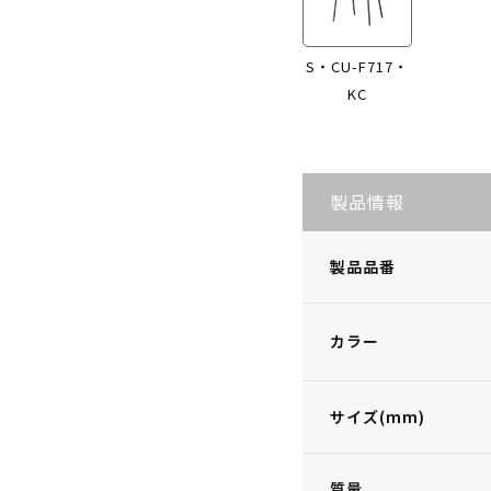
S・CU-F717・
KC
製品情報
製品品番
カラー
サイズ(mm)
質量