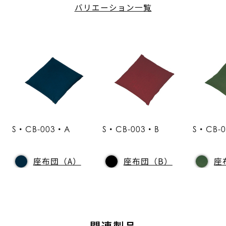
バリエーション一覧
S・CB-003・A
S・CB-003・B
S・CB-
座布団（A）
座布団（B）
座
関連製品