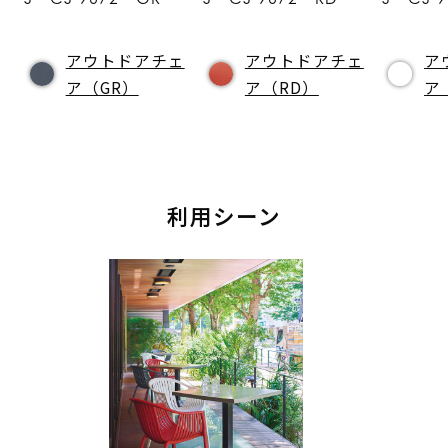
アウトドアチェ
アウトドアチェ
ア
ア（GR）
ア（RD）
ア
利用シーン