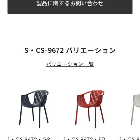
製品に関するお問い合わせ
S・CS-9672 バリエーション
バリエーション一覧
S・CS-9672・GR
S・CS-9672・RD
S・CS-