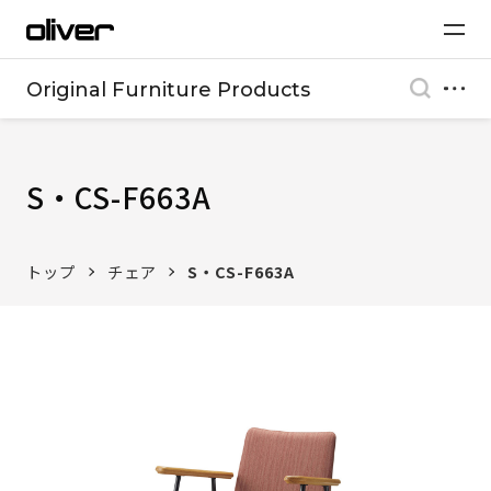
Original Furniture Products
S・CS-F663A
トップ
チェア
S・CS-F663A