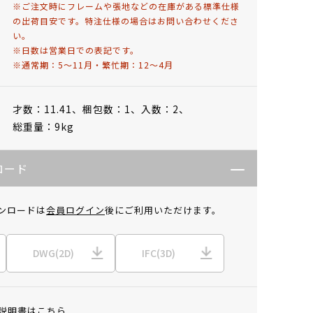
※ご注文時にフレームや張地などの在庫がある標準仕様
の出荷目安です。特注仕様の場合はお問い合わせくださ
い。
※日数は営業日での表記です。
※通常期：5～11月・繁忙期：12～4月
才数：11.41、
梱包数：1、
入数：2、
総重量：9kg
ロード
ンロードは
会員ログイン
後にご利用いただけます。
DWG(2D)
IFC(3D)
説明書はこちら