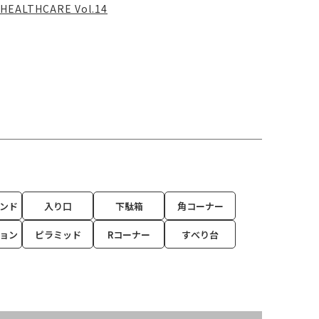
HEALTHCARE Vol.14
ンド
入り口
下駄箱
角コーナー
ョン
ピラミッド
Rコーナー
すべり台