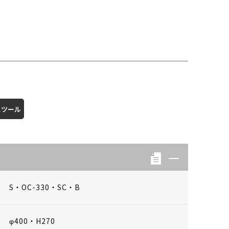
スツール
S・OC-330・SC・B
φ400・H270