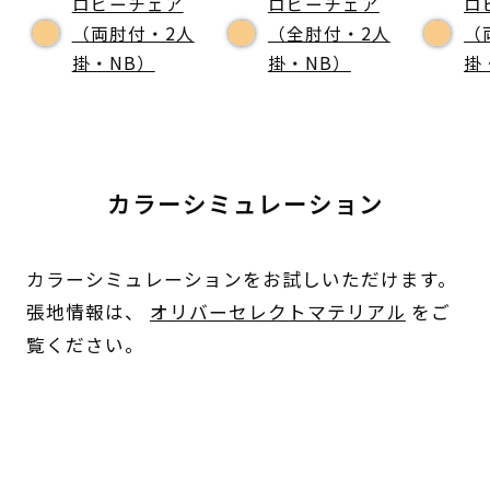
ロビーチェア
ロビーチェア
ロ
（両肘付・2人
（全肘付・2人
（
掛・NB）
掛・NB）
掛
カラーシミュレーション
カラーシミュレーションをお試しいただけます。
張地情報は、
オリバーセレクトマテリアル
をご
覧ください。