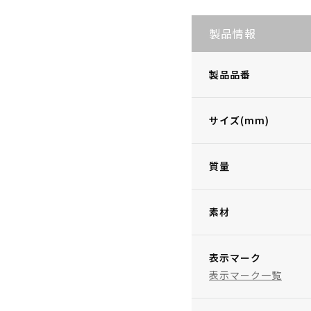
製品情報
製品品番
サイズ(mm)
質量
素材
表示マーク
表示マーク一覧