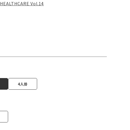
HEALTHCARE Vol.14
4人掛