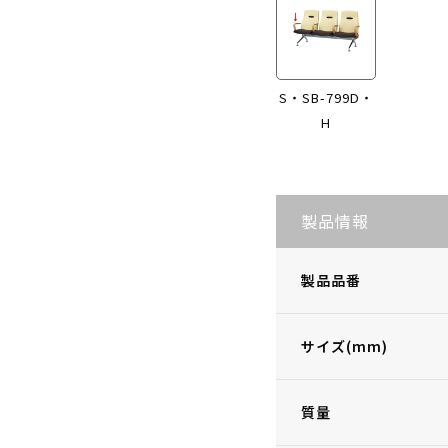
S・SB-799D・
H
製品情報
製品品番
サイズ(mm)
質量