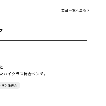
製品一覧へ戻る
ア
と
たハイクラス待合ベンチ。
ン購入法適合
る