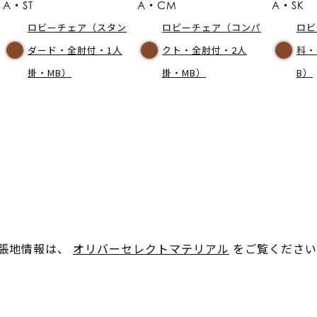
A・ST
A・CM
A・SK
ロビーチェア（スタン
ロビーチェア（コンパ
ロビ
ダード・全肘付・1人
クト・全肘付・2人
科・
掛・MB）
掛・MB）
B）
。張地情報は、
オリバーセレクトマテリアル
をご覧ください