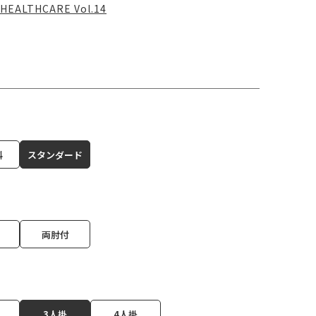
HEALTHCARE Vol.14
科
スタンダード
両肘付
3人掛
4人掛