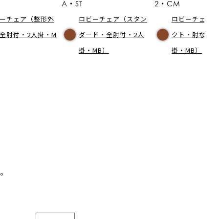
A・ST
2・CM
ーチェア（整形外
ロビーチェア（スタン
ロビーチェア
全肘付・2人掛・M
ダード・全肘付・2人
クト・肘なし・
掛・MB）
掛・MB）
。