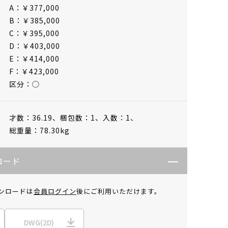
A：￥377,000
B：￥385,000
C：￥395,000
D：￥403,000
E：￥414,000
F：￥423,000
区分：◯
才数：36.19、
梱包数：1、
入数：1、
総重量：78.30kg
ロード
ンロードは
会員ログイン
後にご利用いただけます。
DWG(2D)