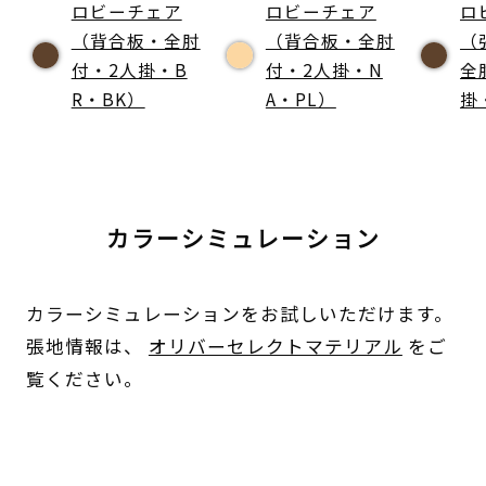
ロビーチェア
ロビーチェア
ロ
（背合板・全肘
（背合板・全肘
（
付・2人掛・B
付・2人掛・N
全
R・BK）
A・PL）
掛
カラーシミュレーション
カラーシミュレーションをお試しいただけます。
張地情報は、
オリバーセレクトマテリアル
をご
覧ください。