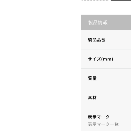
製品情報
製品品番
サイズ(mm)
質量
素材
表示マーク
表示マーク一覧