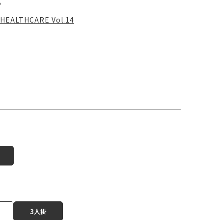
る
HEALTHCARE Vol.14
3人掛