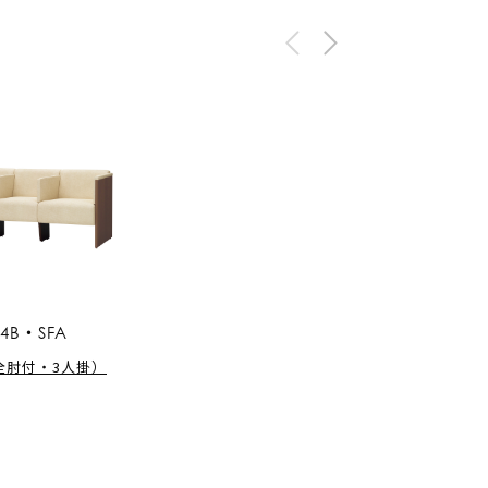
14B・SFA
全肘付・3人掛）