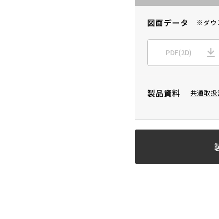
図面データ
※ダウ
PDF(2D)
製品資料
共通取扱