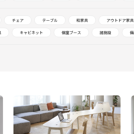
チェア
テーブル
和家具
アウトドア家具
具
キャビネット
個室ブース
諸施設
備