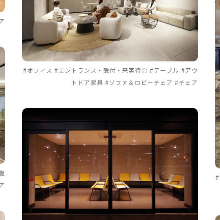
ア
#オフィス #エントランス・受付・来客待合 #テーブル #アウ
トドア家具 #ソファ＆ロビーチェア #チェア
施
ア