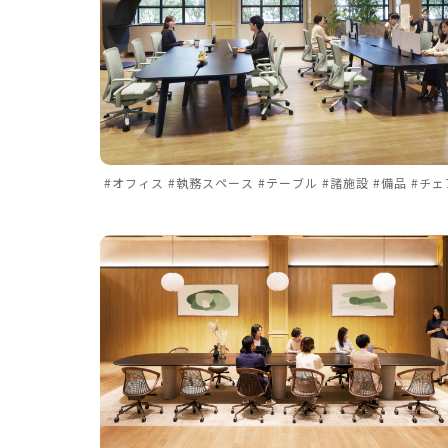
#オフィス #執務スペース #テーブル #諸施設 #備品 #チェ