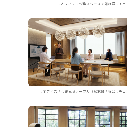
#オフィス #執務スペース #諸施設 #チェ
#オフィス #会議室 #テーブル #諸施設 #備品 #チェ