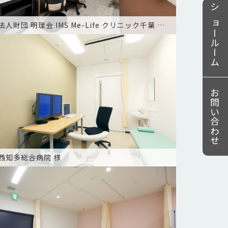
ショールーム
医療法人財団 明理会 IMS Me-Life クリニック千葉 様 23F
お問い合わせ
西知多総合病院 様