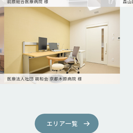
前原総合医療病院 様
森山
医療法人社団 親和会 京都木原病院 様
エリア一覧