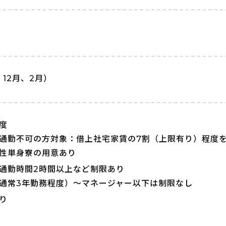
）
、12月、2月）
度
通勤不可の方対象：借上社宅家賃の7割（上限有り）程度
性単身寮の用意あり
通勤時間2時間以上など制限あり
通常3年勤務程度）～マネージャー以下は制限なし
り