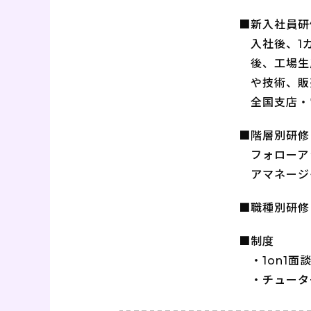
■新入社員研
入社後、1
後、工場生
や技術、販
全国支店・
■階層別研修
フォローア
アマネージ
■職種別研修
■制度
・1on1面
・チュータ