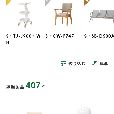
2
3
1
S・TJ-J900・W
S・CW-F747
S・SB-D500
H
絞り込む
標準
407
該当製品
件