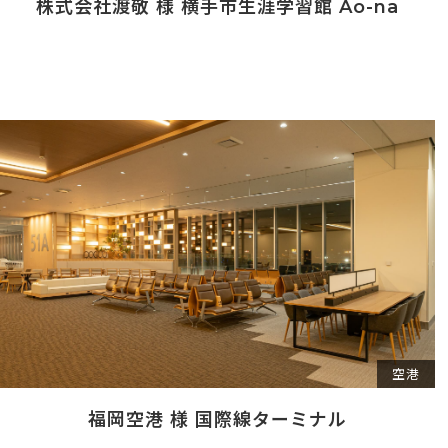
株式会社渡敬 様 横手市生涯学習館 Ao-na
空港
福岡空港 様 国際線ターミナル