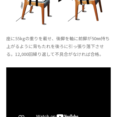
座に55kgの重りを載せ、後脚を軸に前脚が50㎜持ち
上がるように背もたれを後ろに引っ張り落下させ
る。12,000回繰り返して不具合がなければ合格。