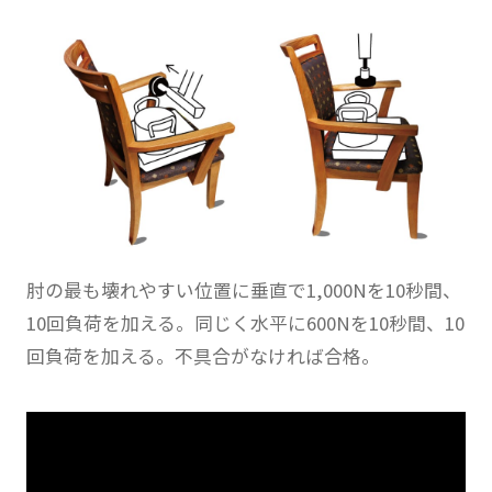
肘の最も壊れやすい位置に垂直で1,000Nを10秒間、
10回負荷を加える。同じく水平に600Nを10秒間、10
回負荷を加える。不具合がなければ合格。