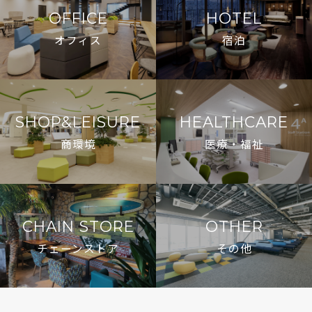
OFFICE
HOTEL
オフィス
宿泊
SHOP&LEISURE
HEALTHCARE
商環境
医療・福祉
CHAIN STORE
OTHER
チェーンストア
その他