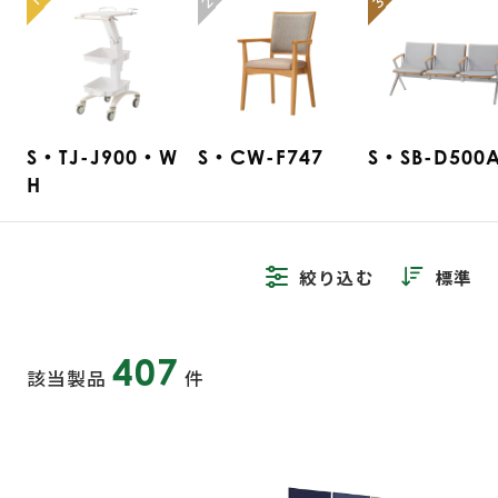
2
3
1
S・TJ-J900・W
S・CW-F747
S・SB-D500
H
絞り込む
標準
407
該当製品
件