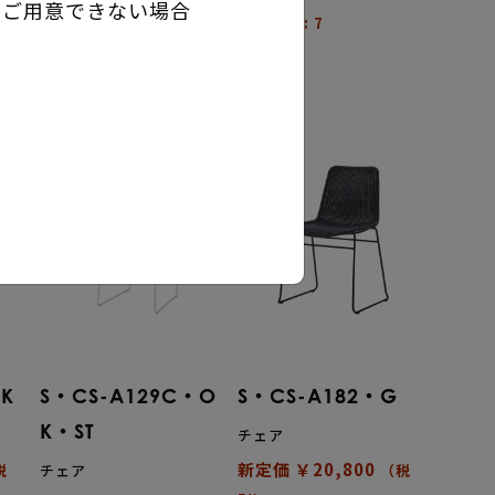
をご用意できない場合
有効在庫 : 7
BK
S・CS-A129C・O
S・CS-A182・G
K・ST
チェア
新定価 ￥20,800
税
チェア
（税