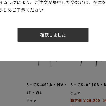
イムラグにより、ご注文が集中した際などは、在庫
有効在庫 : 7
有効在庫 : 1
かじめご了承ください。
確認しました
S・CS-451A・NV・
S・CS-A110B・
ST・WS
チェア
新定価 ￥26,200
チェア
（