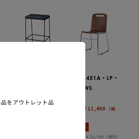
S・CS-356・ST
S・CS-451A・LP・
BRV・WS
カウンターチェア
新定価 ￥21,200
（税
チェア
製品をアウトレット品
別）
新定価 ￥11,400
税
（税
40%OFF
別）
通常定価 ￥35,400（税別）
50%OFF
有効在庫 : 24
税別）
通常定価 ￥22,700（税別）