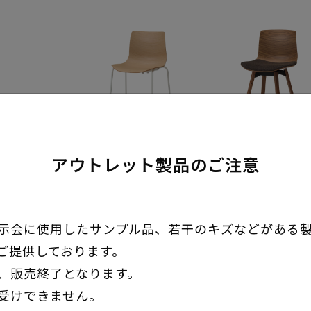
アウトレット製品のご注意
S・CS-113A・OK・
S・CS-113A・W
WS
N・LW
チェア
チェア
示会に使用したサンプル品、若干のキズなどがある
新定価 ￥33,800
新定価 ￥46,800
（税
（
ご提供しております。
別）
別）
、販売終了となります。
35%OFF
35%OFF
受けできません。
通常定価 ￥52,100（税別）
通常定価 ￥72,000（