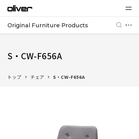
Original Furniture Products
S・CW-F656A
トップ
チェア
S・CW-F656A