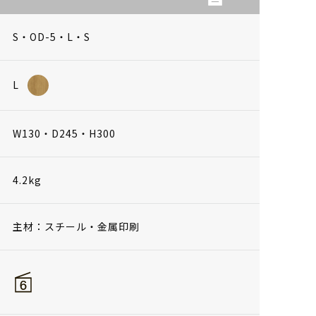
S・OD-5・L・S
L
W130・D245・H300
4.2kg
主材：スチール・金属印刷