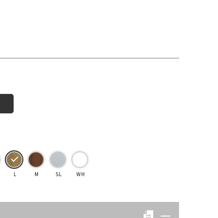
L
M
SL
WH