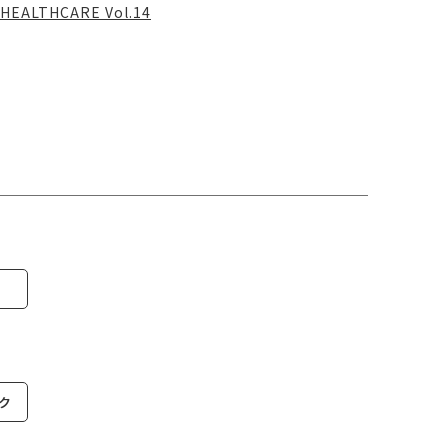
HEALTHCARE Vol.14
ク