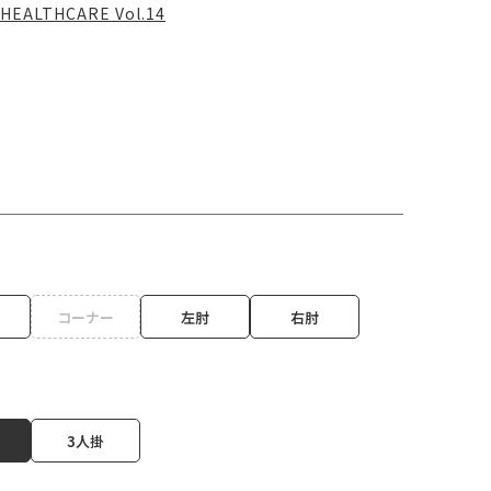
HEALTHCARE Vol.14
コーナー
左肘
右肘
3人掛