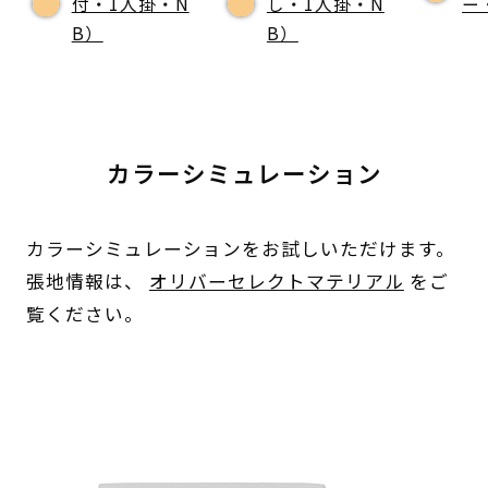
付・1人掛・N
し・1人掛・N
ー
B）
B）
カラーシミュレーション
カラーシミュレーションをお試しいただけます。
張地情報は、
オリバーセレクトマテリアル
をご
覧ください。