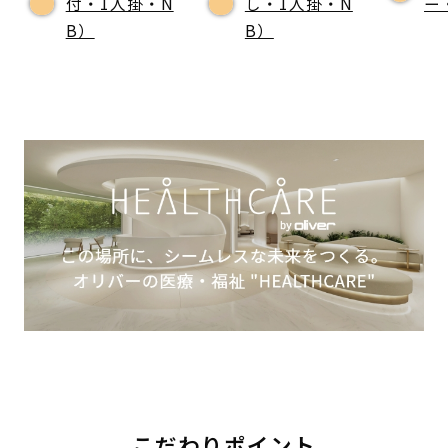
付・1人掛・N
し・1人掛・N
ー
B）
B）
こだわりポイント