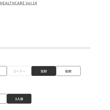
HEALTHCARE Vol.14
コーナー
左肘
右肘
3人掛