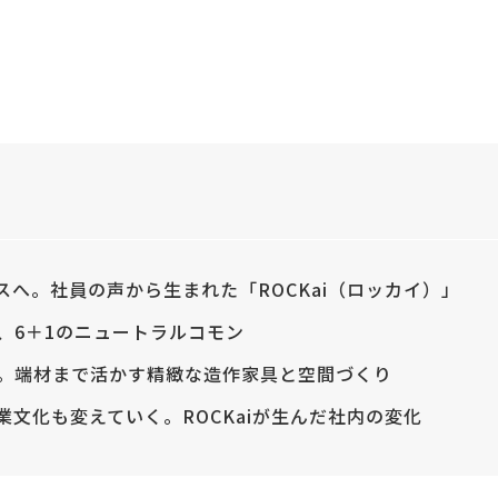
スへ。社員の声から生まれた「ROCKai（ロッカイ）」
、6＋1のニュートラルコモン
。端材まで活かす精緻な造作家具と空間づくり
業文化も変えていく。ROCKaiが生んだ社内の変化