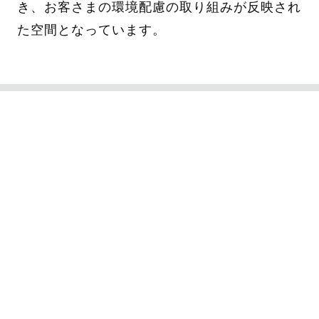
き、お客さまの環境配慮の取り組みが反映され
た空間となっています。
PROJECT DATA
ららぽーとTOKYO-BAY 様／千葉県船橋市
1981年に開業したららぽーと1号店、ららぽー
とTOKYO-BAY様は、2023年に北館を閉館
し、2期にわたる建て替え工事を実施されてい
ます。
2025年10月には、Ⅰ期エリアをグランドオー