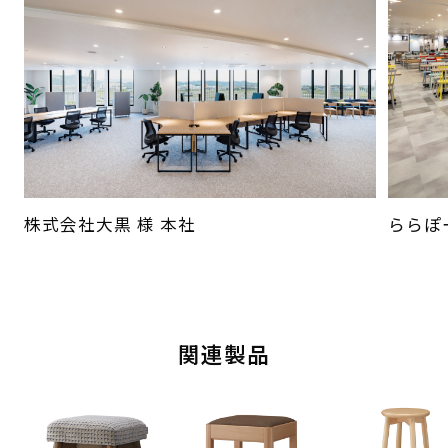
株式会社大黒 様 本社
ららぽー
関連製品