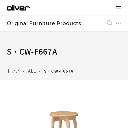
Original Furniture Products
S・CW-F667A
トップ
ALL
S・CW-F667A