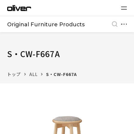
Original Furniture Products
S・CW-F667A
トップ
ALL
S・CW-F667A