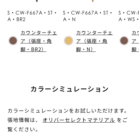
S・CW-F667A・ST・
S・CW-F667A・ST・
S・CW-
A・BR2
A・N
A・WS・
カウンターチェ
カウンターチェ
カ
ア（張座・角
ア（張座・角
ア
脚・BR2）
脚・N）
脚
カラーシミュレーション
カラーシミュレーションをお試しいただけます。
張地情報は、
オリバーセレクトマテリアル
をご
覧ください。