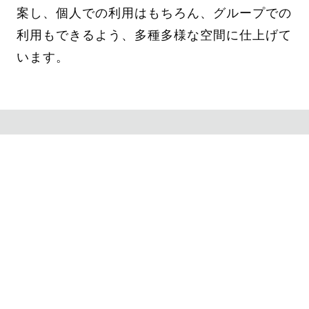
案し、個人での利用はもちろん、グループでの
利用もできるよう、多種多様な空間に仕上げて
います。
PROJECT DATA
羽田空港国際線旅客ターミナル第2TIATビル
様 従業員休憩スペース／東京都大田区
日本の玄関口「羽田空港国際線旅客ターミナ
ル」の事務所内に、従業員の休憩スペースが新