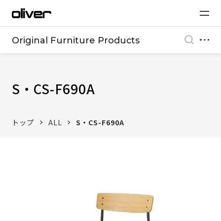
Original Furniture Products
S・CS-F690A
トップ
ALL
S・CS-F690A