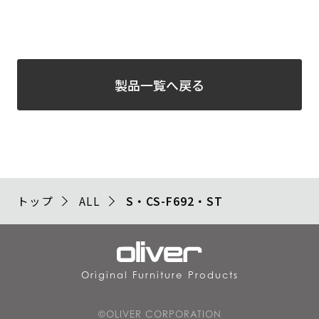
製品一覧へ戻る
トップ
ALL
S・CS-F692・ST
Original Furniture Products
©OLIVER CORPORATION