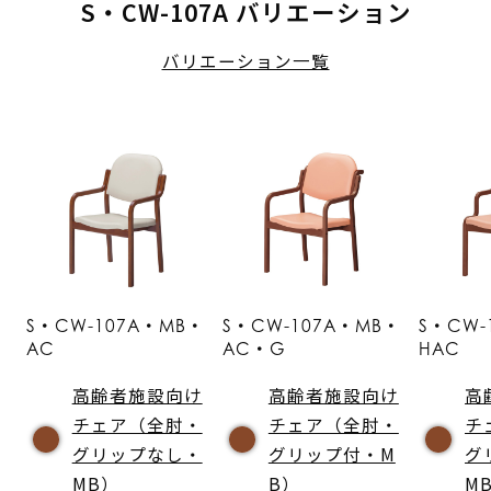
S・CW-107A バリエーション
バリエーション一覧
S・CW-107A・MB・
S・CW-107A・MB・
S・CW-
AC
AC・G
HAC
高齢者施設向け
高齢者施設向け
高
チェア（全肘・
チェア（全肘・
チ
グリップなし・
グリップ付・M
グ
MB）
B）
M