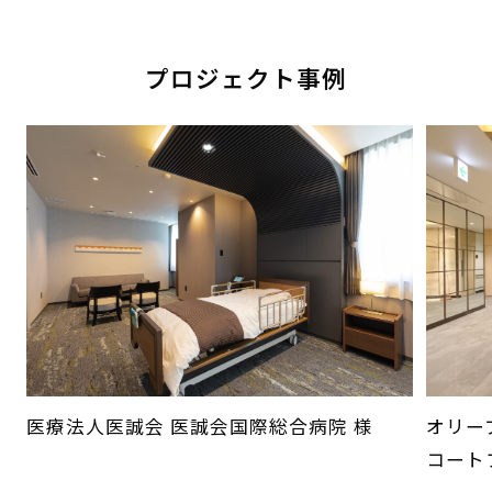
プロジェクト事例
医療法人医誠会 医誠会国際総合病院 様
オリー
コート