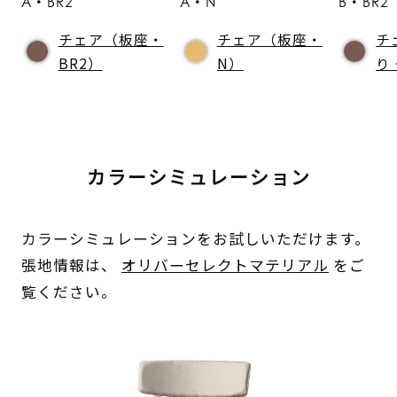
A・BR2
A・N
B・BR2
チェア（板座・
チェア（板座・
チ
BR2）
N）
り
カラーシミュレーション
カラーシミュレーションをお試しいただけます。
張地情報は、
オリバーセレクトマテリアル
をご
覧ください。