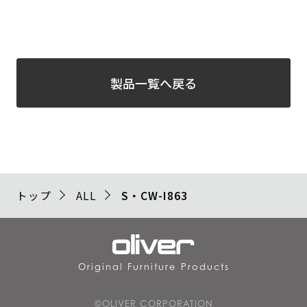
製品一覧へ戻る
トップ
ALL
S・CW-I863
Original Furniture Products
©OLIVER CORPORATION