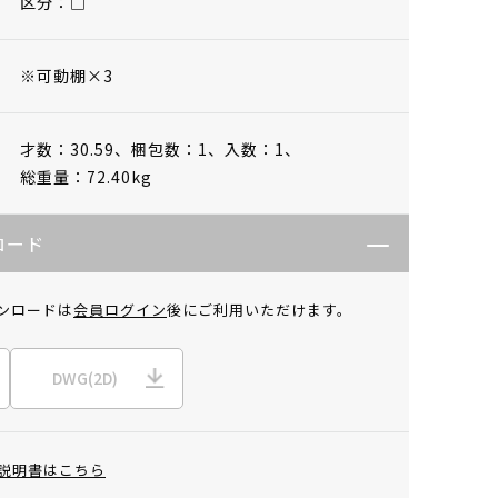
区分：□
※可動棚×3
才数：30.59、
梱包数：1、
入数：1、
総重量：72.40kg
ロード
ンロードは
会員ログイン
後にご利用いただけます。
DWG(2D)
説明書はこちら