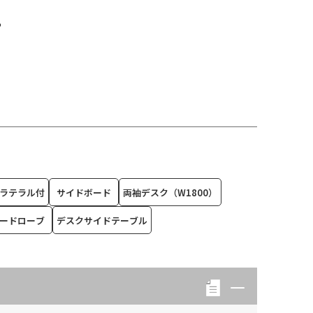
る
ラテラル付
サイドボード
両袖デスク（W1800）
ードローブ
デスクサイドテーブル