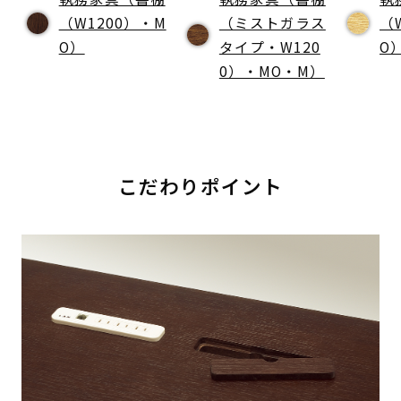
（W1200）・M
（ミストガラス
（
O）
タイプ・W120
O
0）・MO・M）
こだわりポイント