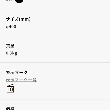
サイズ(mm)
φ400
質量
0.3kg
表示マーク
表示マーク一覧
価格