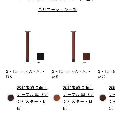
バリエーション一覧
S・LS-1810A・AJ・
S・LS-1810A・AJ・
S・LS-
DB
MB
MO
高齢者施設向け
高齢者施設向け
高
テーブル 脚（ア
テーブル 脚（ア
テ
ジャスター・D
ジャスター・M
ジ
B）
B）
O